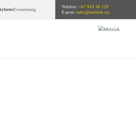
Telefon:
+47 918 30 129
Nyheter
Evenemang
E-post:
sales@metrisk.no