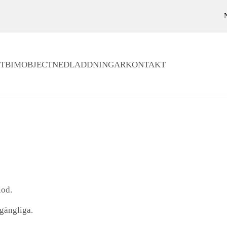
T
BIMOBJECT
NEDLADDNINGAR
KONTAKT
iod.
llgängliga.