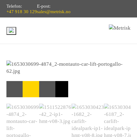
Telefon:
E-post:
+47 918 30 129
sales@metrisk.no