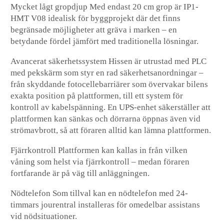
Mycket lågt gropdjup
Med endast 20 cm grop är IP1-
HMT V08 idealisk för byggprojekt där det finns
begränsade möjligheter att gräva i marken – en
betydande fördel jämfört med traditionella lösningar.
Avancerat säkerhetssystem
Hissen är utrustad med PLC
med pekskärm som styr en rad säkerhetsanordningar –
från skyddande fotocellebarriärer som övervakar bilens
exakta position på plattformen, till ett system för
kontroll av kabelspänning. En UPS-enhet säkerställer att
plattformen kan sänkas och dörrarna öppnas även vid
strömavbrott, så att föraren alltid kan lämna plattformen.
Fjärrkontroll
Plattformen kan kallas in från vilken
våning som helst via fjärrkontroll – medan föraren
fortfarande är på väg till anläggningen.
Nödtelefon
Som tillval kan en nödtelefon med 24-
timmars jourentral installeras för omedelbar assistans
vid nödsituationer.