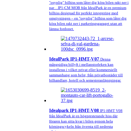
"osynlig" bilhiss som låter dig köra bilen rakt ner i
par…IP1-CM MOB från IdealPark är en premium
bilhiss designad för perfekt integrering med
omgivningen – en "osynlig" bilhiss som låter dig
köra bilen rakt ner i parkeringsgaraget utan att
lämna fordonet.
IdealPark IP1-HMT-V07
Denna
mångsidiga billyft i mellanstorleken kan
installeras i vilket privat eller kommersiellt
sammanhang som helst, från privatbostäder till
bilhandlare, hotell och semesteranläggningar.
Idealpark IP1-HMT-V08
IP1-HMT V08
från IdealPark är en högpresterande hiss där
föraren kan sitta kvar i bilen genom hela
körningscykeln från översta till nedersta