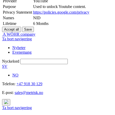
Provider
YouTube
Purpose
Used to unlock Youtube content.
Privacy Statement
https://policies.google.com/privacy
Names
NID
Lifetime
6 Months
A WÖHR company
Ta bort navigering
Nyheter
Evenemang
Nyckelord
SV
NO
Telefon:
+47 918 30 129
E-post:
sales@metrisk.no
Ta bort navigering