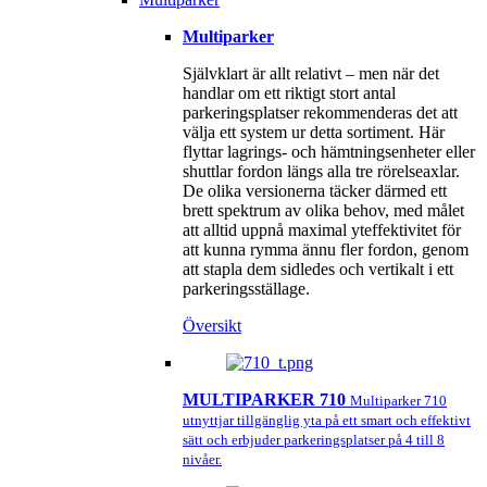
Multiparker
Självklart är allt relativt – men när det
handlar om ett riktigt stort antal
parkeringsplatser rekommenderas det att
välja ett system ur detta sortiment. Här
flyttar lagrings‑ och hämtningsenheter eller
shuttlar fordon längs alla tre rörelseaxlar.
De olika versionerna täcker därmed ett
brett spektrum av olika behov, med målet
att alltid uppnå maximal yteffektivitet för
att kunna rymma ännu fler fordon, genom
att stapla dem sidledes och vertikalt i ett
parkeringsställage.
Översikt
MULTIPARKER 710
Multiparker 710
utnyttjar tillgänglig yta på ett smart och effektivt
sätt och erbjuder parkeringsplatser på 4 till 8
nivåer.