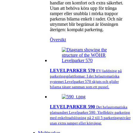
handlar om komfort och extra säkerhet.
Utan att behöva köra upp för trånga
ramper eller snubbla i mörka trappor
parkeras bilarna enkelt i rader. Och när
utrymmet blir begränsat är lösningen
återigen: kompakt parkering.
Översikt
LEVELPARKER 570
EV‑laddning på
parkeringsplattformar: I det helautomatiska
systemet Levelparker 570 skjuts och glider
bilarna tätare samman som ett pussel.
LEVELPARKER 590
Det helautomatiska
platsundret Levelparker 590: Yteffektiv parkering
med enkeltrads­lösning på 2 till 5 parkeringsnivåer
utan extra ramper eller körvägar.
Multiparker