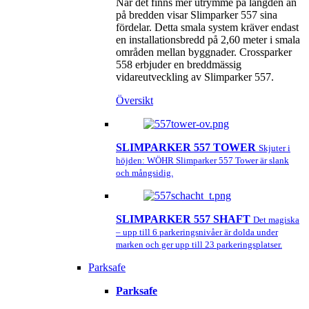
När det finns mer utrymme på längden än
på bredden visar Slimparker 557 sina
fördelar. Detta smala system kräver endast
en installationsbredd på 2,60 meter i smala
områden mellan byggnader. Crossparker
558 erbjuder en breddmässig
vidareutveckling av Slimparker 557.
Översikt
SLIMPARKER 557 TOWER
Skjuter i
höjden: WÖHR Slimparker 557 Tower är slank
och mångsidig.
SLIMPARKER 557 SHAFT
Det magiska
– upp till 6 parkeringsnivåer är dolda under
marken och ger upp till 23 parkeringsplatser.
Parksafe
Parksafe